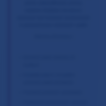
pomóc zidentyfikować wzorce,
wspierać działania rzecznicze i
pracować nad zmianami systemowymi
w sprawach praw rodzinnych i opieki.
Zbieramy informacje o:
Sprawach opieki rodzinnej i ich
wynikach
Doświadczeniach z norweskim
systemem opieki nad dziećmi
Procesach prawnych i wyzwaniach
Problemach systemowych i wzorcach