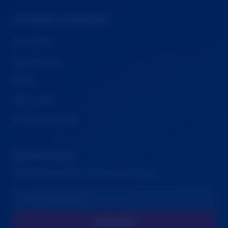
INFORMACJE PRAWNE
Prywatność
Zgłoś sprawę
RODO
Pliki cookie
🍪 Cookie Settings
Bądź na bieżąco
Otrzymuj aktualności o ochronie praw rodziny
Subskrybuj