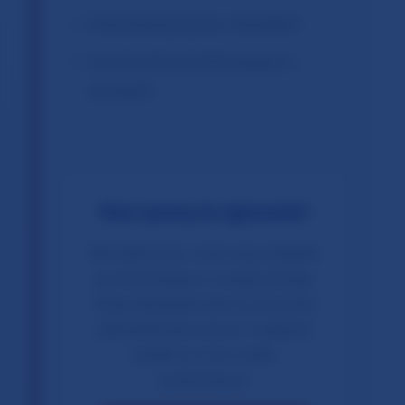
Dokumentacji spraw i dowodach
Innych istotnych informacjach o
sprawach
Masz sprawę do zgłoszenia?
Skontaktuj się z nami, aby podzielić
się informacjami o swojej sprawie.
Twoje doświadczenie może pomóc
zidentyfikować wzorce i wspierać
wysiłki na rzecz zmian
systemowych.