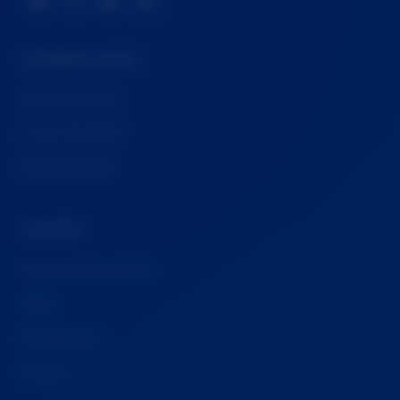
📘
𝕏
▶️
🦋
SZYBKIE LINKI
Strona Główna
O nas / Kontakt
Nasze badania
ZASOBY
Przewodniki prawne
Filmy
Baza wiedzy
Zasoby