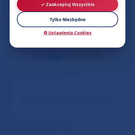
✓ Zaakceptuj Wszystkie
Tylko Niezbędne
Komentarze
(0)
⚙️ Ustawienia Cookies
Please
log in
to post comments.
No comments yet. Be the first to comment!