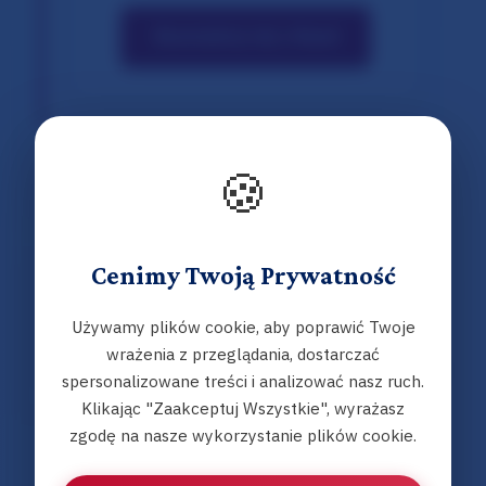
Skontaktuj się z Nami
🍪
Cenimy Twoją Prywatność
👍
👎
0 likes
|
0 dislikes
Log in to react
Używamy plików cookie, aby poprawić Twoje
wrażenia z przeglądania, dostarczać
Share:
spersonalizowane treści i analizować nasz ruch.
Klikając "Zaakceptuj Wszystkie", wyrażasz
zgodę na nasze wykorzystanie plików cookie.