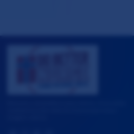
Walczymy o sprawiedliwe prawa rodzinne, równą opiekę
i podstawowe prawo dzieci do utrzymywania relacji z
obojgiem rodziców.