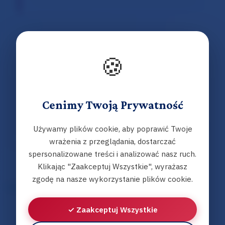
🍪
👍
👎
0 likes
Cenimy Twoją Prywatność
|
0 dislikes
Log in to react
Share:
Używamy plików cookie, aby poprawić Twoje
wrażenia z przeglądania, dostarczać
spersonalizowane treści i analizować nasz ruch.
Klikając "Zaakceptuj Wszystkie", wyrażasz
zgodę na nasze wykorzystanie plików cookie.
✓ Zaakceptuj Wszystkie
Komentarze