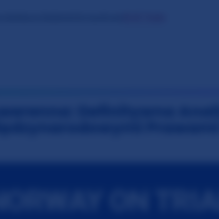
⚖️ AI Tools
ontakt
Nasze Badania
Oslo Syndrome
erenna: Definitywna Anal
 Międzynarodowymi Prawami