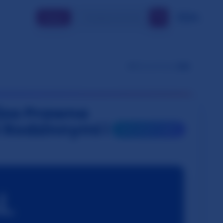
🔍
🇵🇱
PL
Dołącz
👁️
Wyświetlenia:
136
iza Prawna
 Rodzinnymi i
🎯
INTERAKTYWNY