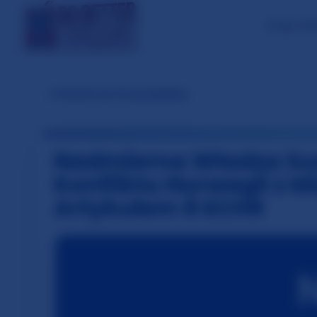
O nas / K
←
Powrót do Przewodników
Nadmierna Władza Suw
Konfliktu Norwegii z
Artykułem 8 ECHR