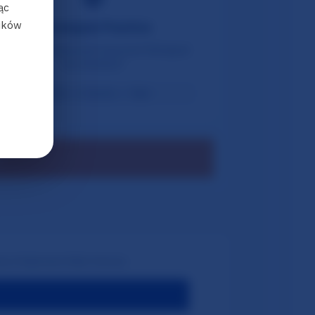
ąc
lików