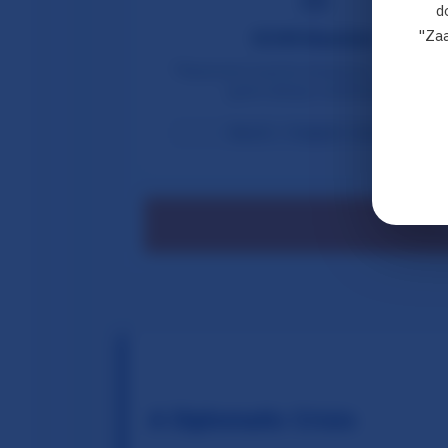
d
"Zaa