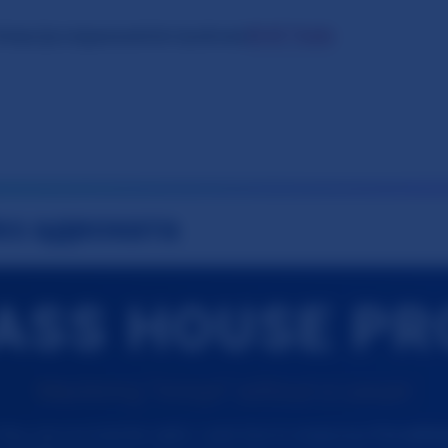
⚖️ AI Tools
t
Наші Дослідження
Oslo Syndrome
ез адвоката