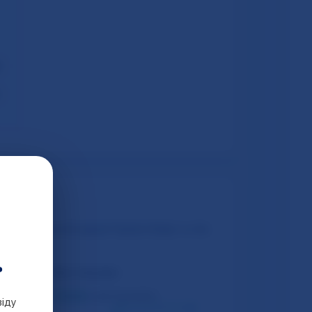
ь
іду