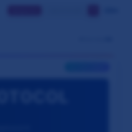
🔍
🇺🇦
UK
Приєднатися
👁️
Перегляди:
106
🎯
ІНТЕРАКТИВНИЙ