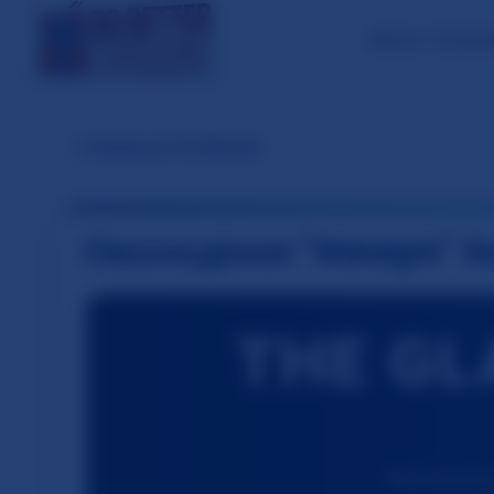
About / Contac
←
Назад до Посібників
Оволодіння "Innsyn" б